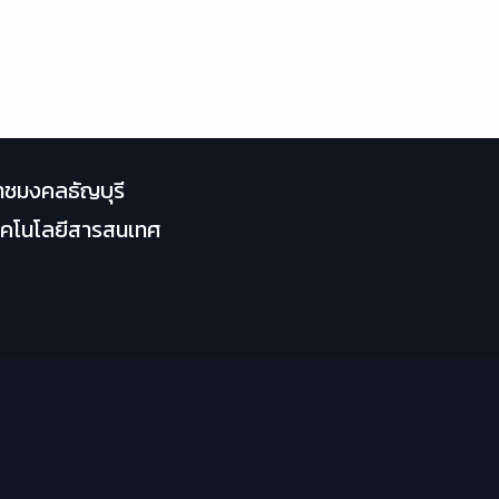
าชมงคลธัญบุรี
เทคโนโลยีสารสนเทศ