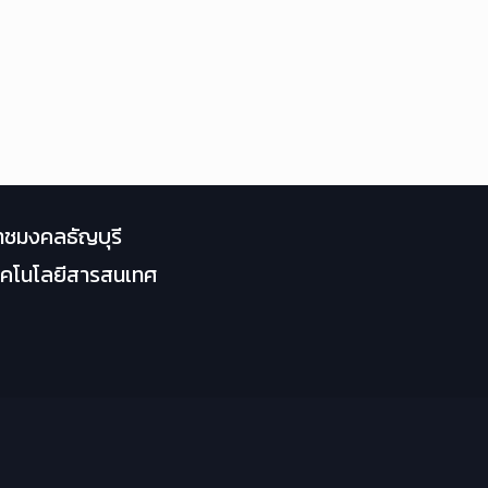
าชมงคลธัญบุรี
เทคโนโลยีสารสนเทศ