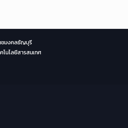
าชมงคลธัญบุรี
เทคโนโลยีสารสนเทศ