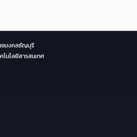
าชมงคลธัญบุรี
เทคโนโลยีสารสนเทศ