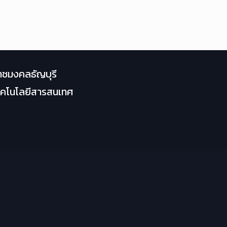
าชมงคลธัญบุรี
เทคโนโลยีสารสนเทศ