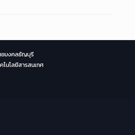
าชมงคลธัญบุรี
เทคโนโลยีสารสนเทศ