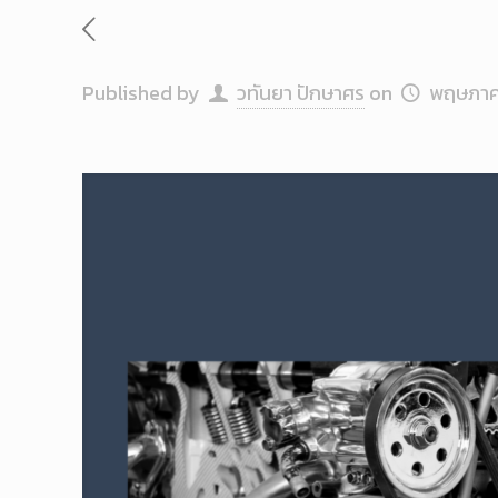
Published by
วทันยา ปักษาศร
on
พฤษภาค